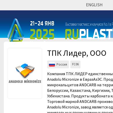
ENGLISH
Мероприятия
Организации
ТПК Лидер, ООО
FC06
Россия
Компания ТПК ЛИДЕР единственны
Anadolu Micronize в ЕвразАзЭС. Про
микрокальцитов ANDCARB на терри
Белоруссии, Казахстана, Киргизии,
Узбекистана. Продукты карбоната к
Торговой маркой ANDCARB производ
Anadolu Micronize, завод является о
минеральных промышленных произ