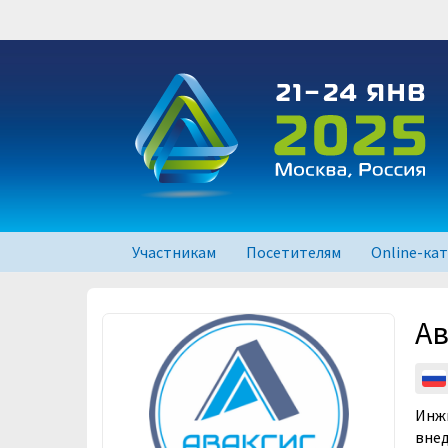
Участникам
Посетителям
Online-ка
RUPLASTICA
Ав
RUPLASTICA
RUPLASTICA
Инжи
внед