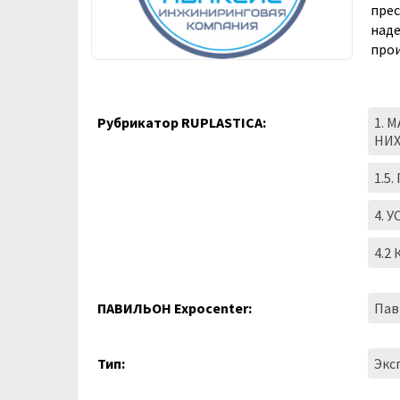
прес
наде
прои
Рубрикатор RUPLASTICA:
1. 
НИ
1.5
4. 
4.2
ПАВИЛЬОН Expocenter:
Пав
Тип:
Экс