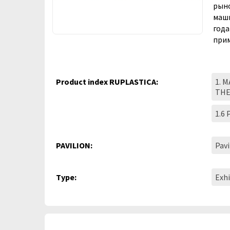
рыно
маши
года
прим
Product index RUPLASTICA:
1. 
TH
1.6
PAVILION:
Pavi
Type:
Exhi